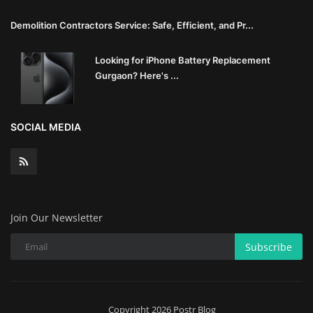
Demolition Contractors Service: Safe, Efficient, and Pr...
Wealth Management & High-Net-
Worth Planning
Looking for iPhone Battery Replacement
Gurgaon? Here's ...
SOCIAL MEDIA
Join Our Newsletter
Subscribe
Copyright 2026 Postr Blog