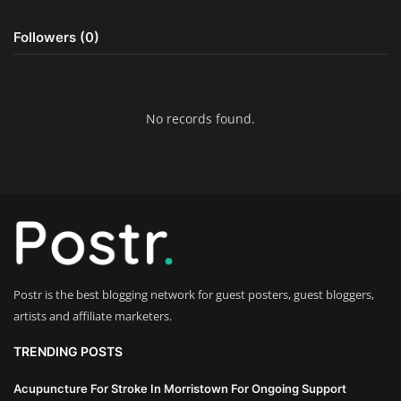
Innovation
Followers (0)
Luxury Real Estate & Property
Investment
No records found.
Enterprise Software & Business
Solutions
Artificial Intelligence & Machine
Learning
Luxury Automotive & Transportation
Postr is the best blogging network for guest posters, guest bloggers,
Advanced Manufacturing & Industry
artists and affiliate marketers.
4.0
TRENDING POSTS
Executive Leadership & Corporate
Acupuncture For Stroke In Morristown For Ongoing Support
Strategy