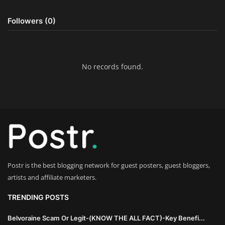
Innovation
Followers (0)
Luxury Real Estate & Property
Investment
No records found.
Enterprise Software & Business
Solutions
Artificial Intelligence & Machine
Learning
Luxury Automotive & Transportation
Postr is the best blogging network for guest posters, guest bloggers,
Advanced Manufacturing & Industry
artists and affiliate marketers.
4.0
TRENDING POSTS
Executive Leadership & Corporate
Belvoraine Scam Or Legit-(KNOW THE ALL FACT)-Key Benefi...
Strategy