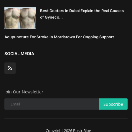
Best Doctors in Dubai Explain the Real Causes
Wealth Management & High-Net-
of Gyneco...
Worth Planning
Acupuncture For Stroke In Morristown For Ongoing Support
SOCIAL MEDIA
Join Our Newsletter
Subscribe
Copyright 2026 Postr Blog