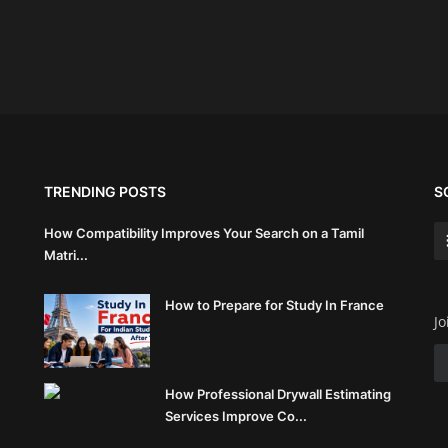
TRENDING POSTS
S
How Compatibility Improves Your Search on a Tamil
Matri...
How to Prepare for Study In France
Jo
How Professional Drywall Estimating
Services Improve Co...