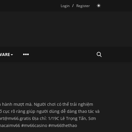
/
Login
Register
WARE
n hành mượt mà. Người chơi có thể trải nghiệm
bố cục rõ ràng giúp người dùng dễ dàng thao tác và
rt@mv66.gratis
Địa chỉ: 1/19C Lê Trọng Tấn, Sơn
#nhacaimv66 #mv66casino #mv66thethao