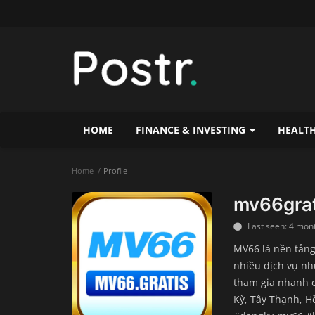
HOME
FINANCE & INVESTING
HEALTH
Home
Profile
mv66grat
Last seen: 4 mon
MV66 là nền tảng
nhiều dịch vụ nh
tham gia nhanh ch
Kỳ, Tây Thạnh, 