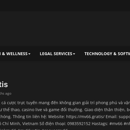
 & WELLNESS
LEGAL SERVICES
TECHNOLOGY & SOFT
is
ths ago
 cá cược trực tuyến mang đến không gian giải trí phong phú và vậ
ư thể thao, casino live và game đổi thưởng. Giao diện thân thiện, 
óng. Thông tin liên hệ: Website: https://mv66.gratis/ Email:
suppo
Hồ Chí Minh, Vietnam Số điện thoại: 0983592152 Hastags: #mv66 