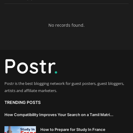
Innovation
Luxury Real Estate & Property
No records found.
Investment
Enterprise Software & Business
Solutions
Artificial Intelligence & Machine
Learning
Postr is the best blogging network for guest posters, guest bloggers,
Luxury Automotive & Transportation
artists and affiliate marketers.
Advanced Manufacturing & Industry
TRENDING POSTS
4.0
How Compatibility Improves Your Search on a Tamil Matri...
Executive Leadership & Corporate
How to Prepare for Study In France
Strategy