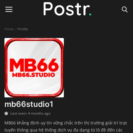
Home
Profile
Login
Register
Home
Finance & Investing
Health & Wellness
Legal Services
mb66studio1
Technology & Software
Last seen: 4 months ago
MB66 khẳng định uy tín vững chắc trên thị trường giải trí trực
Online Education
tuyến thông qua hệ thống dịch vụ đa dạng từ lô đề đến các