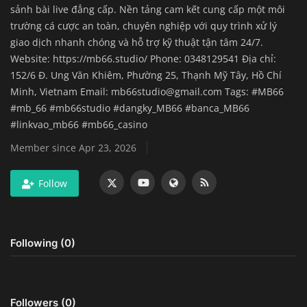
sảnh bài live đẳng cấp. Nền tảng cam kết cung cấp một môi
Home Improvement & DIY Projects
trường cá cược an toàn, chuyên nghiệp với quy trình xử lý
giao dịch nhanh chóng và hỗ trợ kỹ thuật tận tâm 24/7.
Business & Entrepreneurship
Website: https://mb66.studio/ Phone: 0348129541 Địa chỉ:
Insights
152/6 Đ. Ung Văn Khiêm, Phường 25, Thạnh Mỹ Tây, Hồ Chí
Minh, Vietnam Email:
mb66studio@gmail.com
Tags: #MB66
#mb_66 #mb66studio #dangky_MB66 #banca_MB66
Travel & Luxury Experiences
#linkvao_mb66 #mb66_casino
Digital Marketing & SEO Strategies
Member since Apr 23, 2026
Luxury Lifestyle & Personal Finance
Follow
Cybersecurity & Data Protection
Following (0)
Sustainable Living & Eco-Friendly
Practices
Medical Technology & Healthcare
Followers (0)