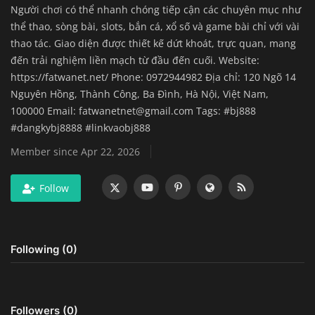
Người chơi có thể nhanh chóng tiếp cận các chuyên mục như
Home Improvement & DIY Projects
thể thao, sòng bài, slots, bắn cá, xổ số và game bài chỉ với vài
thao tác. Giao diện được thiết kế dứt khoát, trực quan, mang
Business & Entrepreneurship
đến trải nghiệm liền mạch từ đầu đến cuối. Website:
Insights
https://fatwanet.net/ Phone: 0972944982 Địa chỉ: 120 Ngõ 14
Nguyên Hồng, Thành Công, Ba Đình, Hà Nội, Việt Nam,
100000 Email:
fatwanetnet@gmail.com
Tags: #bj888
Travel & Luxury Experiences
#dangkybj8888 #linkvaobj888
Digital Marketing & SEO Strategies
Member since Apr 22, 2026
Luxury Lifestyle & Personal Finance
Follow
Cybersecurity & Data Protection
Following (0)
Sustainable Living & Eco-Friendly
Practices
Medical Technology & Healthcare
Followers (0)