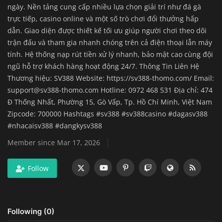
ngày. Nền tảng cung cấp nhiều lựa chọn giải trí như đá gà
Home Improvement & DIY Projects
trực tiếp, casino online và một số trò chơi đổi thưởng hấp
dẫn. Giao diện được thiết kế tối ưu giúp người chơi theo dõi
Business & Entrepreneurship
trận đấu và tham gia nhanh chóng trên cả điện thoại lẫn máy
Insights
tính. Hệ thống nạp rút tiền xử lý nhanh, bảo mật cao cùng đội
ngũ hỗ trợ khách hàng hoạt động 24/7. Thông Tin Liên Hệ
Thương hiệu: SV388 Website: https://sv388-thomo.com/ Email:
Travel & Luxury Experiences
support@sv388-thomo.com
Hotline: 0972 468 531 Địa chỉ: 474
Đ Thống Nhất, Phường 15, Gò Vấp, Tp. Hồ Chí Minh, Việt Nam
Digital Marketing & SEO Strategies
Zipcode: 700000 Hashtags #sv388 #sv388casino #dagasv388
#nhacaisv388 #dangkysv388
Luxury Lifestyle & Personal Finance
Member since Mar 17, 2026
Cybersecurity & Data Protection
Follow
Sustainable Living & Eco-Friendly
Practices
Following (0)
Medical Technology & Healthcare