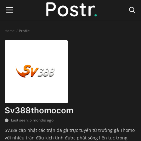
Home
Profile
Login
Register
Home
Finance & Investing
Health & Wellness
Legal Services
Sv388thomocom
Technology & Software
Last seen: 5 months ago
SV388 cập nhật các trận đá gà trực tuyến từ trường gà Thomo
Online Education
với nhiều trận đấu kịch tính được phát sóng liên tục trong