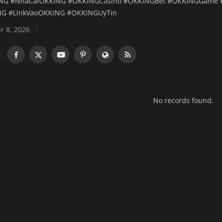
ING #NhaCaiOKKING #OKKINGCasino #OKKINGBet #OKKINGGame
G #LinkVaoOKKING #OKKINGUyTin
r 8, 2026
No records found.