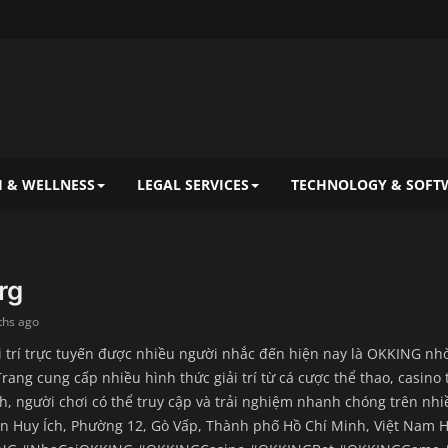
 & WELLNESS
LEGAL SERVICES
TECHNOLOGY & SOFT
rg
ths ago
i trí trực tuyến được nhiều người nhắc đến hiện nay là OKKING nhờ
rang cung cấp nhiều hình thức giải trí từ cá cược thể thao, casino
, người chơi có thể truy cập và trải nghiệm nhanh chóng trên nhiều 
 Huy Ích, Phường 12, Gò Vấp, Thành phố Hồ Chí Minh, Việt Nam H