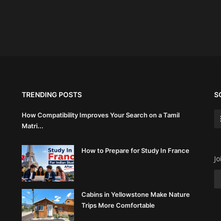
TRENDING POSTS
S
How Compatibility Improves Your Search on a Tamil
Matri...
How to Prepare for Study In France
Jo
Cabins in Yellowstone Make Nature
Trips More Comfortable