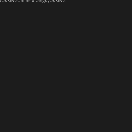
 #OKKINGOnline #DangKyOKKING